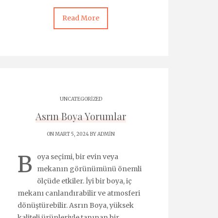
Read More
UNCATEGORIZED
Asrın Boya Yorumlar
ON MART 5, 2024 BY
ADMIN
B
oya seçimi, bir evin veya
mekanın görünümünü önemli
ölçüde etkiler. İyi bir boya, iç
mekanı canlandırabilir ve atmosferi
dönüştürebilir. Asrın Boya, yüksek
kaliteli ürünleriyle tanınan bir