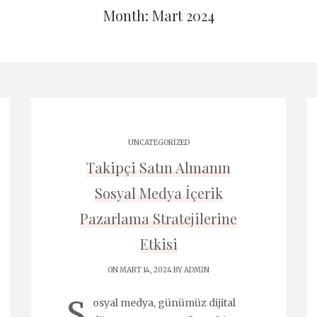
Month: Mart 2024
UNCATEGORIZED
Takipçi Satın Almanın
Sosyal Medya İçerik
Pazarlama Stratejilerine
Etkisi
ON MART 14, 2024 BY
ADMIN
S
osyal medya, günümüz dijital