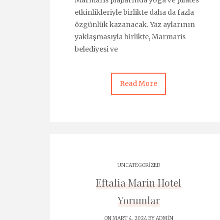
Marmaris plajlarında yoga ve pilates
etkinlikleriyle birlikte daha da fazla
özgünlük kazanacak. Yaz aylarının
yaklaşmasıyla birlikte, Marmaris
belediyesi ve
Read More
UNCATEGORIZED
Eftalia Marin Hotel
Yorumlar
ON MART 4, 2024 BY
ADMIN