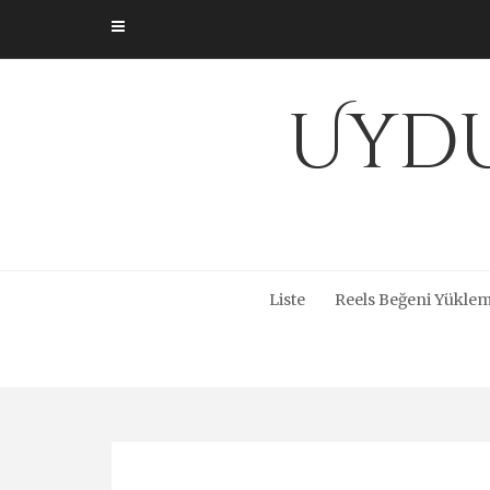
Skip
to
content
Uydu
Liste
Reels Beğeni Yüklem