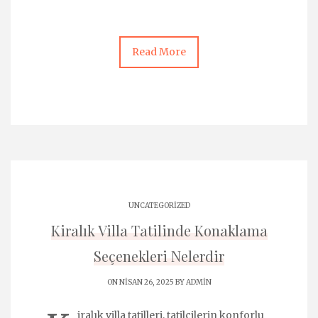
Read More
UNCATEGORIZED
Kiralık Villa Tatilinde Konaklama
Seçenekleri Nelerdir
ON NISAN 26, 2025 BY
ADMIN
iralık villa tatilleri, tatilcilerin konforlu