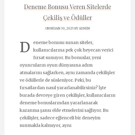
Deneme Bonusu Veren Sitelerde
Çekiliş ve Ödüller
ON NISAN 30, 2025 BY
ADMIN
D
eneme bonusu sunan siteler,
kullanıcılarına pek çok heyecan verici
fırsat sunuyor. Bu bonuslar, yeni
oyuncuların oyun dünyasına adım
atmalarını sağlarken, aynı zamanda çekilişler
ve ödüllerle de süsleniyor. Peki, bu
fırsatlardan nasıl yararlanabilirsiniz? İşte
burada devreye giren çekilişler, kullanıcıların
deneme bonuslarından yararlanarak
kazanma şansı elde etmelerini sağlıyor. Bu
çekilişler, sadece eğlenceli bir deneyim
sunmakla kalmıyor, aynı