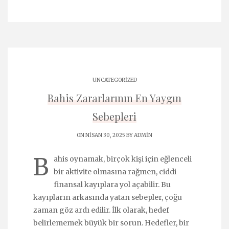
UNCATEGORIZED
Bahis Zararlarının En Yaygın
Sebepleri
ON NISAN 30, 2025 BY
ADMIN
B
ahis oynamak, birçok kişi için eğlenceli
bir aktivite olmasına rağmen, ciddi
finansal kayıplara yol açabilir. Bu
kayıpların arkasında yatan sebepler, çoğu
zaman göz ardı edilir. İlk olarak, hedef
belirlememek büyük bir sorun. Hedefler, bir