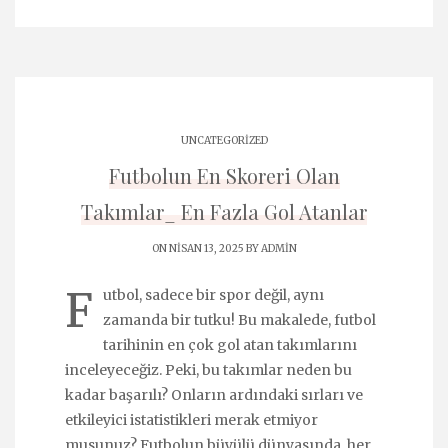
UNCATEGORIZED
Futbolun En Skoreri Olan
Takımlar_ En Fazla Gol Atanlar
ON NISAN 13, 2025 BY
ADMIN
F
utbol, sadece bir spor değil, aynı
zamanda bir tutku! Bu makalede, futbol
tarihinin en çok gol atan takımlarını
inceleyeceğiz. Peki, bu takımlar neden bu
kadar başarılı? Onların ardındaki sırları ve
etkileyici istatistikleri merak etmiyor
musunuz? Futbolun büyülü dünyasında, her