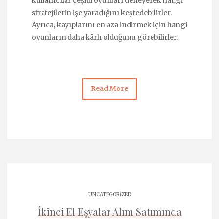
kullanıcılar çeşitli oyunları deneyerek hangi
stratejilerin işe yaradığını keşfedebilirler.
Ayrıca, kayıplarını en aza indirmek için hangi
oyunların daha kârlı olduğunu görebilirler.
Read More
UNCATEGORIZED
İkinci El Eşyalar Alım Satımında