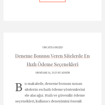
UNCATEGORIZED
Deneme Bonusu Veren Sitelerde En
Hızlı Ödeme Seçenekleri
ON NISAN 26, 2025 BY
ADMIN
B
u makalede, deneme bonusu sunan
sitelerin en hızlı ödeme yöntemlerini
ele alacağız. Hızlı ve güvenilir ödeme
seçenekleri, kullanıcı deneyimini önemli