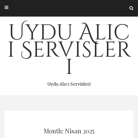
Skip
to
content
Uydu Alıc
ı Servisler
i
Uydu Alıcı Servisleri
Month: Nisan 2025