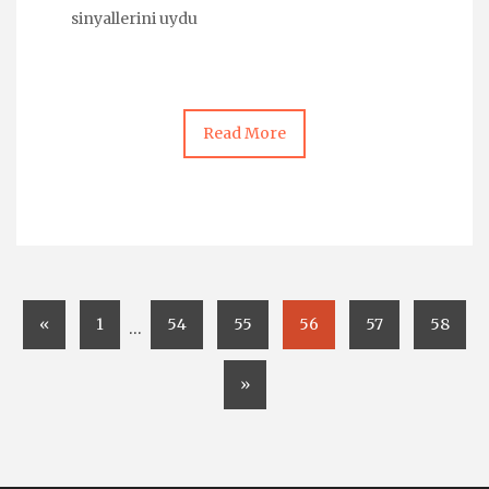
sinyallerini uydu
Read More
«
1
54
55
56
57
58
…
»