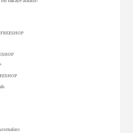
bir hikaye anlatır!
ro FREESHOP
REESHOP
P
FREESHOP
lı
Aromaları