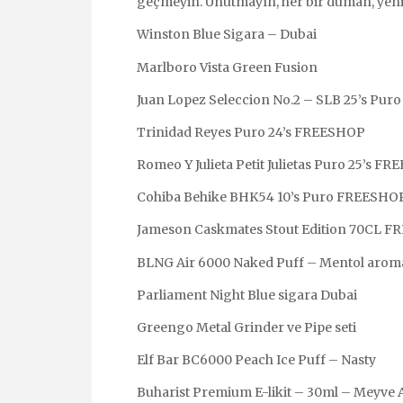
geçmeyin. Unutmayın, her bir duman, yeni 
Winston Blue Sigara – Dubai
Marlboro Vista Green Fusion
Juan Lopez Seleccion No.2 – SLB 25’s Pu
Trinidad Reyes Puro 24’s FREESHOP
Romeo Y Julieta Petit Julietas Puro 25’s F
Cohiba Behike BHK54 10’s Puro FREESHO
Jameson Caskmates Stout Edition 70CL 
BLNG Air 6000 Naked Puff – Mentol aroma
Parliament Night Blue sigara Dubai
Greengo Metal Grinder ve Pipe seti
Elf Bar BC6000 Peach Ice Puff – Nasty
Buharist Premium E-likit – 30ml – Meyve 