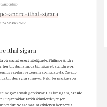
CATEGORIZED
ppe-andre-ithal-sigara
Z 6, 2025 BY
ADMIN
re ithal sigara
ta bir
sanat eseri
niteliğinde. Philippe Andre
lar, her bir dumanında bir hikaye barındırıyor.
şlenmiş yapıları ve zengin aromalarıyla, Cavallo
anda bir
deneyim
sunuyor. Peki, bu markayı bu
recine göz atmak gerekiyor. Her bir sigara,
özenle
 Bu yapraklar, farklı iklimlerde yetişen
ranın tadını ve aromasını etkileyen benzersiz