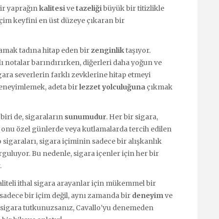
bir yaprağın
kalitesi
ve
tazeliği
büyük bir titizlikle
 içim keyfini en üst düzeye çıkaran bir
amak tadına hitap eden bir
zenginlik
taşıyor.
atlı notalar barındırırken, diğerleri daha yoğun ve
sigara severlerin farklı zevklerine hitap etmeyi
deneyimlemek, adeta bir
lezzet yolculuğuna
çıkmak
iri de, sigaraların
sunumudur
. Her bir sigara,
a onu özel günlerde veya kutlamalarda tercih edilen
o sigaraları, sigara içiminin sadece bir alışkanlık
uluyor. Bu nedenle, sigara içenler için her bir
.
liteli ithal sigara arayanlar için mükemmel bir
sadece bir içim değil, aynı zamanda bir
deneyim
ve
de sigara tutkunuzsanız, Cavallo’yu denemeden