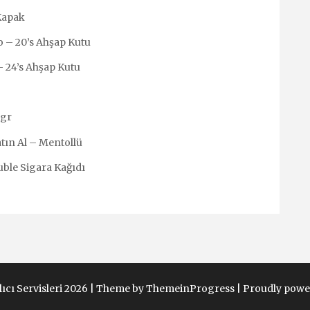
Kapak
o – 20’s Ahşap Kutu
 24’s Ahşap Kutu
3gr
tın Al – Mentollü
ble Sigara Kağıdı
ıcı Servisleri 2026 |
Theme by ThemeinProgress
|
Proudly powe