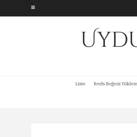
Skip
to
content
Uydu
Liste
Reels Beğeni Yüklem