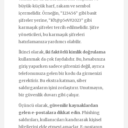
büyük-küçük harf, rakam ve sembol
içermelidir. Örneğin, “123456” gibi basit
şifreler yerine, “K!t@p5eV#2023” gibi
karmaşık şifreler tercih edilmelidir. Şifre
yöneticileri, bu karmaşık şifreleri
hatırlamanıza yardımcı olabilir.
İkinci olarak,
iki faktörlü kimlik doğrulama
kullanmak da çok faydalıdır. Bu, hesabınıza
giriş yaparken sadece şifrenizi değil, ayrıca
telefonunuza gelen bir kodu da girmenizi
gerektirir. Bu ekstra katman, siber
saldırganların işini zorlaştırır. Unutmayın,
bir güvenlik duvarı gibi çalışır.
Üçüncü olarak,
güvenilir kaynaklardan
gelen e-postalara dikkat edin
. Phishing
saldırıları, kullanıcıları kandırarak kişisel
bilgilerini elde etmeyi amaçlar. E-postanın