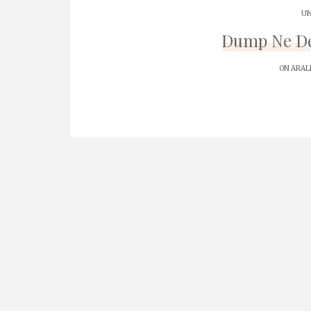
UN
Dump Ne De
ON ARALI