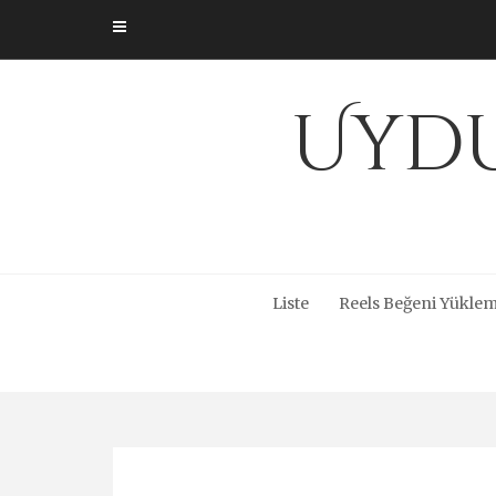
Skip
to
content
Uydu
Liste
Reels Beğeni Yüklem