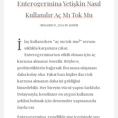
Enterogermina Yetişkin Nasıl
Kullanılır Aç Mı Tok Mu
ON KASIM 15, 2024 BY
ADMIN
İ
laç kullanırken “aç mı tok mu?” sorusu
sıklıkla karşımıza çıkar.
Enterogermina'nın etkili olması için aç
karnına almanız önerilir. Böylece,
probiyotiklerin bağırsak florasına ulaşması
daha kolay olur. Fakat bazı kişiler ilacı tok
karnına almanın daha iyi geldiğini
hissedebilir. Her bireyin vücut yapısı farklıdır.
Dolayısıyla, kendinize en uygun kullanım
şeklini bulmak için denemeler yapmanızda
fayda var.
Enterogermina, genellikle şişe içerisinde sıvı