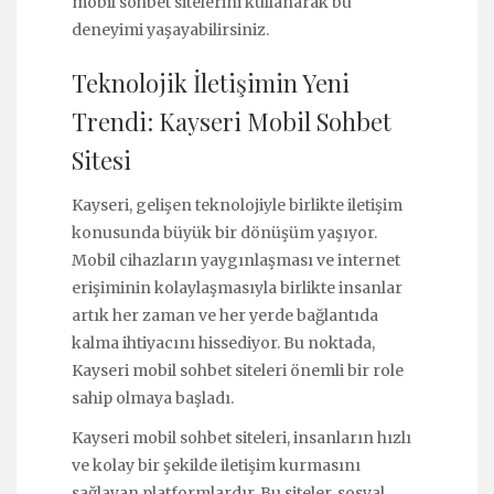
mobil sohbet sitelerini kullanarak bu
deneyimi yaşayabilirsiniz.
Teknolojik İletişimin Yeni
Trendi: Kayseri Mobil Sohbet
Sitesi
Kayseri, gelişen teknolojiyle birlikte iletişim
konusunda büyük bir dönüşüm yaşıyor.
Mobil cihazların yaygınlaşması ve internet
erişiminin kolaylaşmasıyla birlikte insanlar
artık her zaman ve her yerde bağlantıda
kalma ihtiyacını hissediyor. Bu noktada,
Kayseri mobil sohbet siteleri önemli bir role
sahip olmaya başladı.
Kayseri mobil sohbet siteleri, insanların hızlı
ve kolay bir şekilde iletişim kurmasını
sağlayan platformlardır. Bu siteler, sosyal