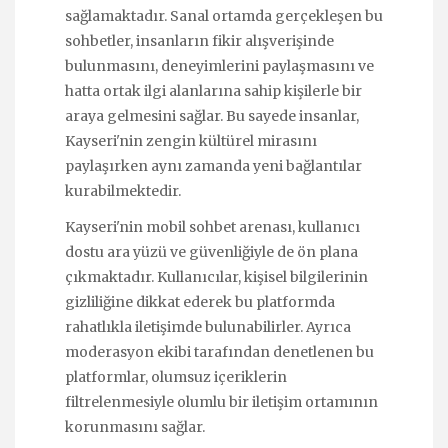
sağlamaktadır. Sanal ortamda gerçekleşen bu
sohbetler, insanların fikir alışverişinde
bulunmasını, deneyimlerini paylaşmasını ve
hatta ortak ilgi alanlarına sahip kişilerle bir
araya gelmesini sağlar. Bu sayede insanlar,
Kayseri'nin zengin kültürel mirasını
paylaşırken aynı zamanda yeni bağlantılar
kurabilmektedir.
Kayseri'nin mobil sohbet arenası, kullanıcı
dostu ara yüzü ve güvenliğiyle de ön plana
çıkmaktadır. Kullanıcılar, kişisel bilgilerinin
gizliliğine dikkat ederek bu platformda
rahatlıkla iletişimde bulunabilirler. Ayrıca
moderasyon ekibi tarafından denetlenen bu
platformlar, olumsuz içeriklerin
filtrelenmesiyle olumlu bir iletişim ortamının
korunmasını sağlar.