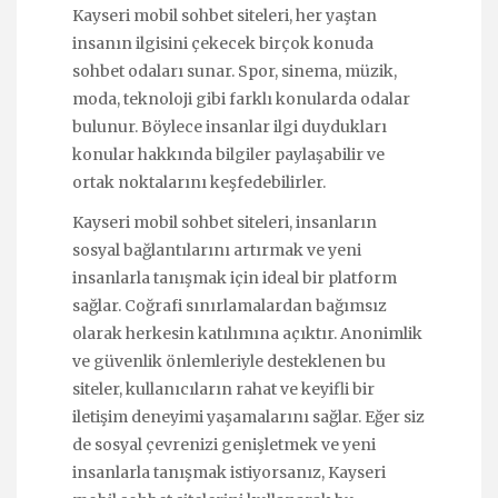
Kayseri mobil sohbet siteleri, her yaştan
insanın ilgisini çekecek birçok konuda
sohbet odaları sunar. Spor, sinema, müzik,
moda, teknoloji gibi farklı konularda odalar
bulunur. Böylece insanlar ilgi duydukları
konular hakkında bilgiler paylaşabilir ve
ortak noktalarını keşfedebilirler.
Kayseri mobil sohbet siteleri, insanların
sosyal bağlantılarını artırmak ve yeni
insanlarla tanışmak için ideal bir platform
sağlar. Coğrafi sınırlamalardan bağımsız
olarak herkesin katılımına açıktır. Anonimlik
ve güvenlik önlemleriyle desteklenen bu
siteler, kullanıcıların rahat ve keyifli bir
iletişim deneyimi yaşamalarını sağlar. Eğer siz
de sosyal çevrenizi genişletmek ve yeni
insanlarla tanışmak istiyorsanız, Kayseri