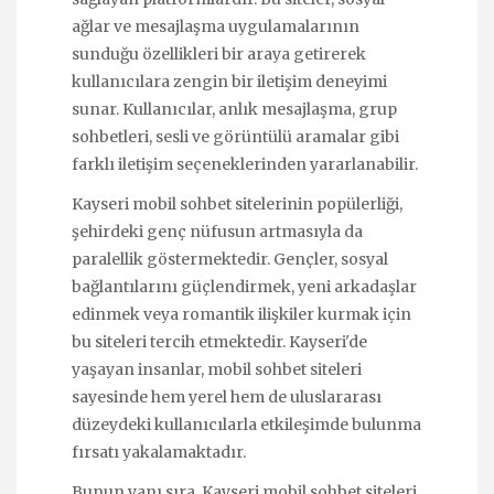
ağlar ve mesajlaşma uygulamalarının
sunduğu özellikleri bir araya getirerek
kullanıcılara zengin bir iletişim deneyimi
sunar. Kullanıcılar, anlık mesajlaşma, grup
sohbetleri, sesli ve görüntülü aramalar gibi
farklı iletişim seçeneklerinden yararlanabilir.
Kayseri mobil sohbet sitelerinin popülerliği,
şehirdeki genç nüfusun artmasıyla da
paralellik göstermektedir. Gençler, sosyal
bağlantılarını güçlendirmek, yeni arkadaşlar
edinmek veya romantik ilişkiler kurmak için
bu siteleri tercih etmektedir. Kayseri'de
yaşayan insanlar, mobil sohbet siteleri
sayesinde hem yerel hem de uluslararası
düzeydeki kullanıcılarla etkileşimde bulunma
fırsatı yakalamaktadır.
Bunun yanı sıra, Kayseri mobil sohbet siteleri