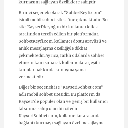
kurmasını sağlayan özelliklere sahiptir.
Birinci seçenek olarak “SohbetKeyfi.com”
isimli mobil sohbet sitesi öne çıkmaktadır. Bu
site, Kayseri'de yoğun bir kullanıcı kitlesi
tarafından tercih edilen bir platformdur.
SohbetKeyfi.com, kullanıcı dostu arayüzü ve
anlık mesajlaşma özelliğiyle dikkat
çekmektedir. Ayrıca, farklı odalarda sohbet
etme imkanı sunarak kullanıcılara çeşitli
konular hakkında konuşma şansı
vermektedir.
Diğer bir seçenek ise “KayseriSohbet.com”
adlı mobil sohbet sitesidir. Bu platform da
Kayseri'de popüler olan ve geniş bir kullanıcı
tabanına sahip olan bir sitedir.
KayseriSohbet.com, kullanıcılar arasında
bağlantı kurmayı sağlayan özel mesajlaşma