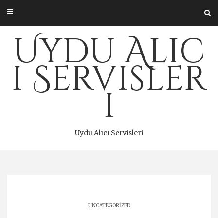
Skip
to
content
Uydu Alıc
ı Servisler
i
Uydu Alıcı Servisleri
UNCATEGORIZED