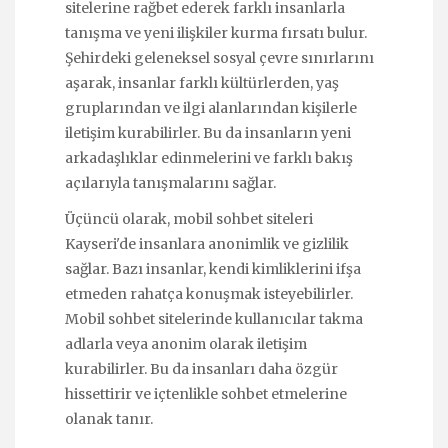
sitelerine rağbet ederek farklı insanlarla
tanışma ve yeni ilişkiler kurma fırsatı bulur.
Şehirdeki geleneksel sosyal çevre sınırlarını
aşarak, insanlar farklı kültürlerden, yaş
gruplarından ve ilgi alanlarından kişilerle
iletişim kurabilirler. Bu da insanların yeni
arkadaşlıklar edinmelerini ve farklı bakış
açılarıyla tanışmalarını sağlar.
Üçüncü olarak, mobil sohbet siteleri
Kayseri'de insanlara anonimlik ve gizlilik
sağlar. Bazı insanlar, kendi kimliklerini ifşa
etmeden rahatça konuşmak isteyebilirler.
Mobil sohbet sitelerinde kullanıcılar takma
adlarla veya anonim olarak iletişim
kurabilirler. Bu da insanları daha özgür
hissettirir ve içtenlikle sohbet etmelerine
olanak tanır.