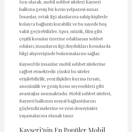
Son olarak, mobil sohbet siteleri Kayseri
halkına geniş bir konu yelpazesi sunar.
İnsanlar, ortak ilgi alanlarına sahip kişilerle
kolayca bağlantı kurabilir ve bu sayede hoş
vakit geçirebilirler. Spor, müzik, film gibi
çeşitli konular üzerine odaklanan sohbet
odaları, insanların ilgi duydukları konularda
bilgi alışverişinde bulunmalarını sağlar.
Kayseri'de insanlar mobil sohbet sitelerine
rağbet etmektedir çünkü bu siteler
erişilebilirlik, yeni ilişkiler kurma fırsatı,
anonimlik ve geniş konu seçenekleri gibi
avantajlar sunmaktadır. Mobil sohbet siteleri,
Kayseri halkının sosyal bağlantılarını
güçlendirmelerine ve yeni deneyimler
yaşamalarına olanak tanır.
Kayseri’nin En Popüler Mobil