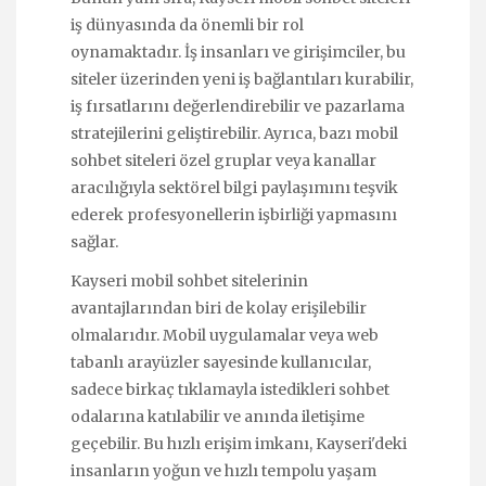
iş dünyasında da önemli bir rol
oynamaktadır. İş insanları ve girişimciler, bu
siteler üzerinden yeni iş bağlantıları kurabilir,
iş fırsatlarını değerlendirebilir ve pazarlama
stratejilerini geliştirebilir. Ayrıca, bazı mobil
sohbet siteleri özel gruplar veya kanallar
aracılığıyla sektörel bilgi paylaşımını teşvik
ederek profesyonellerin işbirliği yapmasını
sağlar.
Kayseri mobil sohbet sitelerinin
avantajlarından biri de kolay erişilebilir
olmalarıdır. Mobil uygulamalar veya web
tabanlı arayüzler sayesinde kullanıcılar,
sadece birkaç tıklamayla istedikleri sohbet
odalarına katılabilir ve anında iletişime
geçebilir. Bu hızlı erişim imkanı, Kayseri'deki
insanların yoğun ve hızlı tempolu yaşam