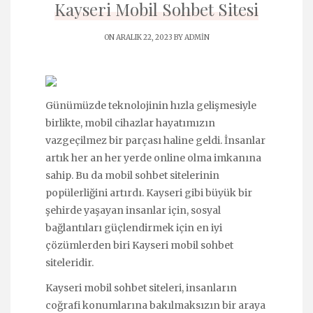
Kayseri Mobil Sohbet Sitesi
ON ARALIK 22, 2023 BY
ADMIN
Günümüzde teknolojinin hızla gelişmesiyle
birlikte, mobil cihazlar hayatımızın
vazgeçilmez bir parçası haline geldi. İnsanlar
artık her an her yerde online olma imkanına
sahip. Bu da mobil sohbet sitelerinin
popülerliğini artırdı. Kayseri gibi büyük bir
şehirde yaşayan insanlar için, sosyal
bağlantıları güçlendirmek için en iyi
çözümlerden biri Kayseri mobil sohbet
siteleridir.
Kayseri mobil sohbet siteleri, insanların
coğrafi konumlarına bakılmaksızın bir araya