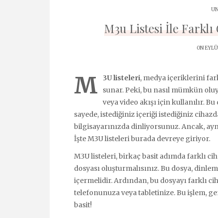
UN
M3u Listesi İle Farkl
ON EYLÜL
M
3U listeleri
, medya içeriklerini fa
sunar. Peki, bu nasıl mümkün oluy
veya video akışı için kullanılır. Bu
sayede, istediğiniz içeriği istediğiniz cihaz
bilgisayarınızda dinliyorsunuz. Ancak, ay
İşte M3U listeleri burada devreye giriyor.
M3U listeleri, birkaç basit adımda farklı ci
dosyası oluşturmalısınız. Bu dosya, dinleme
içermelidir. Ardından, bu dosyayı farklı ci
telefonunuza veya tabletinize. Bu işlem, gene
basit!