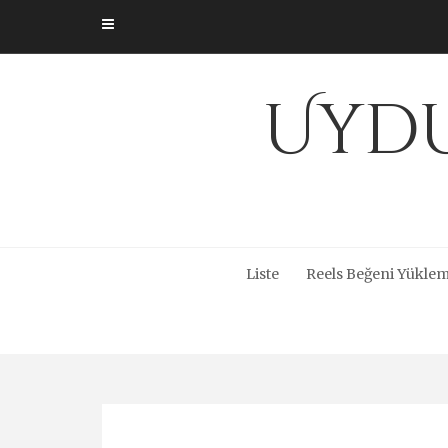
Skip
to
content
Uydu
Liste
Reels Beğeni Yüklem