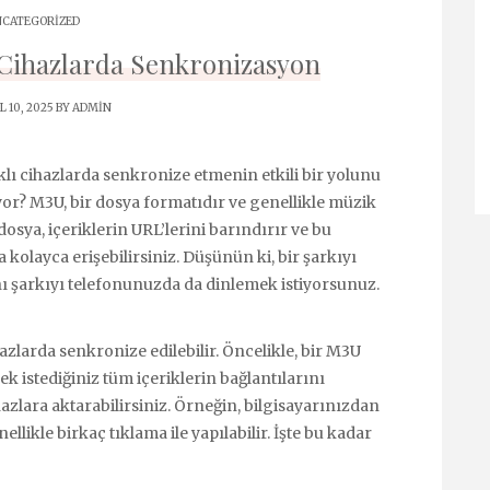
CATEGORIZED
ı Cihazlarda Senkronizasyon
 10, 2025 BY
ADMIN
rklı cihazlarda senkronize etmenin etkili bir yolunu
or? M3U, bir dosya formatıdır ve genellikle müzik
 dosya, içeriklerin URL’lerini barındırır ve bu
da kolayca erişebilirsiniz. Düşünün ki, bir şarkıyı
nı şarkıyı telefonunuzda da dinlemek istiyorsunuz.
hazlarda senkronize edilebilir. Öncelikle, bir M3U
k istediğiniz tüm içeriklerin bağlantılarını
hazlara aktarabilirsiniz. Örneğin, bilgisayarınızdan
llikle birkaç tıklama ile yapılabilir. İşte bu kadar