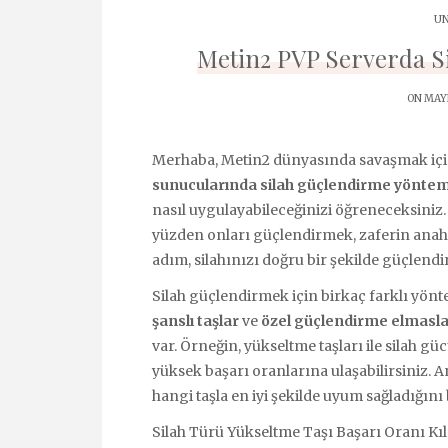
UN
Metin2 PVP Serverda S
ON MAYI
Merhaba, Metin2 dünyasında savaşmak içi
sunucularında silah güçlendirme yöntem
nasıl uygulayabileceğinizi öğreneceksiniz. S
yüzden onları güçlendirmek, zaferin anahta
adım, silahınızı doğru bir şekilde güçlend
Silah güçlendirmek için birkaç farklı yön
şanslı taşlar
ve
özel güçlendirme elmasla
var. Örneğin, yükseltme taşları ile silah gü
yüksek başarı oranlarına ulaşabilirsiniz. 
hangi taşla en iyi şekilde uyum sağladığını 
Silah Türü Yükseltme Taşı Başarı Oranı K