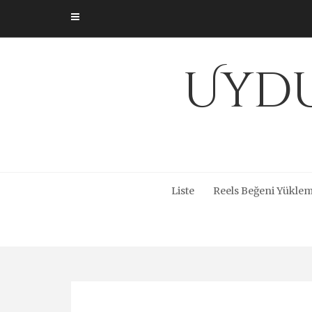
Skip
to
content
Uydu
Liste
Reels Beğeni Yüklem