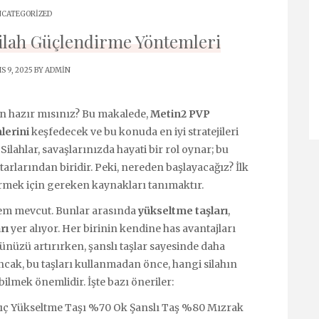
CATEGORIZED
ilah Güçlendirme Yöntemleri
S 9, 2025 BY
ADMIN
n hazır mısınız? Bu makalede,
Metin2 PVP
lerini
keşfedecek ve bu konuda en iyi stratejileri
ilahlar, savaşlarınızda hayati bir rol oynar; bu
rlarından biridir. Peki, nereden başlayacağız? İlk
irmek için gereken kaynakları tanımaktır.
tem mevcut. Bunlar arasında
yükseltme taşları
,
rı
yer alıyor. Her birinin kendine has avantajları
cünüzü artırırken, şanslı taşlar sayesinde daha
Ancak, bu taşları kullanmadan önce, hangi silahın
bilmek önemlidir. İşte bazı öneriler:
ılıç Yükseltme Taşı %70 Ok Şanslı Taş %80 Mızrak