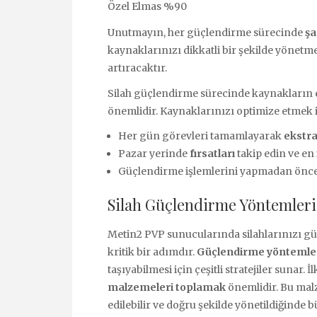
Özel Elmas %90
Unutmayın, her güçlendirme sürecinde
şa
kaynaklarınızı dikkatli bir şekilde yönetm
artıracaktır.
Silah güçlendirme sürecinde kaynakların e
önemlidir. Kaynaklarınızı optimize etmek iç
Her gün görevleri tamamlayarak
ekstra
Pazar yerinde
fırsatları
takip edin ve en i
Güçlendirme işlemlerini yapmadan önc
Silah Güçlendirme Yöntemleri
Metin2 PVP sunucularında silahlarınızı gü
kritik bir adımdır.
Güçlendirme yöntemle
taşıyabilmesi için çeşitli stratejiler sunar. İ
malzemeleri toplamak
önemlidir. Bu malz
edilebilir ve doğru şekilde yönetildiğinde b