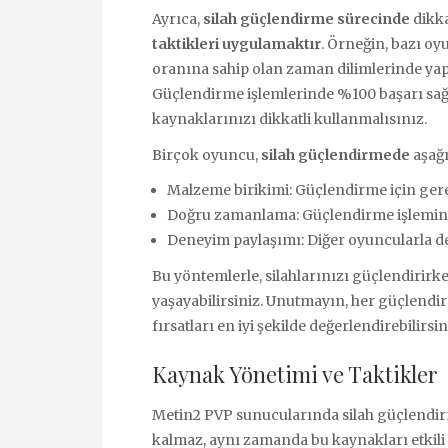
Ayrıca,
silah güçlendirme sürecinde
dikka
taktikleri uygulamaktır
. Örneğin, bazı oy
oranına sahip olan zaman dilimlerinde yapma
Güçlendirme işlemlerinde %100 başarı sağl
kaynaklarınızı dikkatli kullanmalısınız.
Birçok oyuncu,
silah güçlendirmede
aşağı
Malzeme birikimi: Güçlendirme için gere
Doğru zamanlama: Güçlendirme işlemini
Deneyim paylaşımı: Diğer oyuncularla dene
Bu yöntemlerle, silahlarınızı güçlendirirk
yaşayabilirsiniz. Unutmayın, her güçlendirme
fırsatları en iyi şekilde değerlendirebilirsin
Kaynak Yönetimi ve Taktikler
Metin2 PVP sunucularında silah güçlendir
kalmaz, aynı zamanda bu kaynakları etkili b