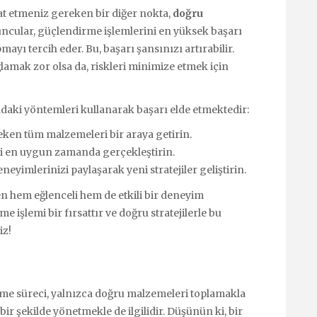
t etmeniz gereken bir diğer nokta,
doğru
uncular, güçlendirme işlemlerini en yüksek başarı
yı tercih eder. Bu, başarı şansınızı artırabilir.
amak zor olsa da, riskleri minimize etmek için
daki yöntemleri kullanarak başarı elde etmektedir:
ken tüm malzemeleri bir araya getirin.
 en uygun zamanda gerçekleştirin.
yimlerinizi paylaşarak yeni stratejiler geliştirin.
en hem eğlenceli hem de etkili bir deneyim
 işlemi bir fırsattır ve doğru stratejilerle bu
iz!
me süreci, yalnızca doğru malzemeleri toplamakla
ir şekilde yönetmekle de ilgilidir. Düşünün ki, bir