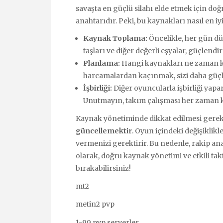
savaşta en güçlü silahı elde etmek için do
anahtarıdır. Peki, bu kaynakları nasıl en iyi
Kaynak Toplama:
Öncelikle, her gün dü
taşları ve diğer değerli eşyalar, güçlend
Planlama:
Hangi kaynakları ne zaman ku
harcamalardan kaçınmak, sizi daha güçlü
İşbirliği:
Diğer oyuncularla işbirliği yapa
Unutmayın, takım çalışması her zaman 
Kaynak yönetiminde dikkat edilmesi gerek
güncellemektir
. Oyun içindeki değişiklikle
vermenizi gerektirir. Bu nedenle, rakip anal
olarak, doğru kaynak yönetimi ve etkili tak
bırakabilirsiniz!
mt2
metin2 pvp
1-99 pvp serverler