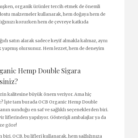
mışken, organik ürünler tercih etmek de önemli
 dostu malzemeler kullanarak, hem doğaya hem de
ğlığınızı korurken hem de çevreye katkıda
dı satın alarak sadece keyif almakla kalmaz, aynı
lik yapmış olursunuz. Hem lezzet, hem de deneyim
rganic Hemp Double Sigara
siniz?
erin kalitesine büyük önem veriyor. Ama hiç
lir? İşte tam burada OCB Organic Hemp Double
ğanın sunduğu en saf ve sağlıklı seçeneklerden biri.
iflerinden yapılıyor. Gösterişli ambalajlar ya da
ze göre!
 biri. OCB, bu lifleri kullanarak, hem sağlığınıza