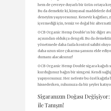
hem de çevreye duyarlı bir ürün ortaya ko
Bu da demektir ki, kimyasal maddelerle dol
deneyim yaşıyorsunuz. Kenevir kağıtları, z
içermediği için, temiz ve doğal bir alternat
OCB Organic Hemp Double’ın bir diğer avant
açısından oldukça dengeli. Bu da demektir
yönetmede daha fazla kontrol sahibi oluy
daha uzun süre çıkarma şansını elde ediy
dumanı alacaksınız!
OCB Organic Hemp Double sigara kağıdı sa
kurduğunuz bağın bir simgesi. Kendi sağlığ
yapıyorsunuz. Her nefeste bu özel kağıtla 
hissederken, ruhunuza da bir şeyler katıy
Sigaranızın Doğası Değişiyor:
ile Tanışın!