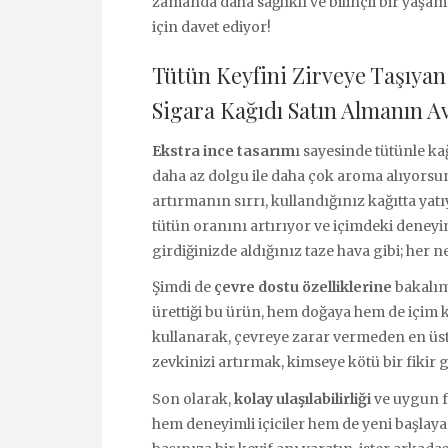
zamanda daha sağlıklı ve bilinçli bir yaş
için davet ediyor!
Tütün Keyfini Zirveye Taşıy
Sigara Kağıdı Satın Almanın Av
Ekstra ince tasarım
ı sayesinde tütünle ka
daha az dolgu ile daha çok aroma alıyorsu
artırmanın sırrı, kullandığınız kağıtta ya
tütün oranını artırıyor ve içimdeki deneyi
girdiğinizde aldığınız taze hava gibi; her n
Şimdi de
çevre dostu özelliklerine
bakalım
ürettiği bu ürün, hem doğaya hem de içim k
kullanarak, çevreye zarar vermeden en üs
zevkinizi artırmak, kimseye kötü bir fikir 
Son olarak,
kolay ulaşılabilirliği
ve uygun f
hem deneyimli içiciler hem de yeni başlayanl