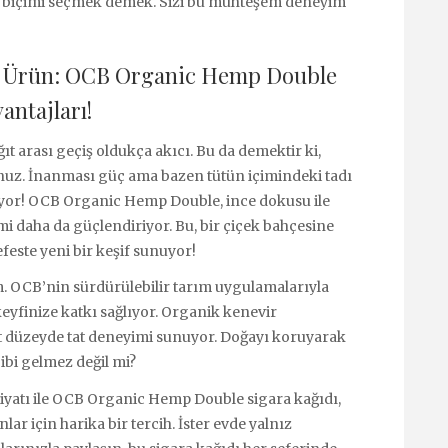
am biçimi seçmek demek. Sizi bu muhteşem deneyim
an Ürün: OCB Organic Hemp Double
antajları!
ğıt arası geçiş oldukça akıcı. Bu da demektir ki,
nuz. İnanması güç ama bazen tütün içimindeki tadı
tıyor! OCB Organic Hemp Double, ince dokusu ile
mi daha da güçlendiriyor. Bu, bir çiçek bahçesine
efeste yeni bir keşif sunuyor!
. OCB’nin sürdürülebilir tarım uygulamalarıyla
eyfinize katkı sağlıyor. Organik kenevir
t düzeyde tat deneyimi sunuyor. Doğayı koruyarak
gibi gelmez değil mi?
iyatı ile OCB Organic Hemp Double sigara kağıdı,
ar için harika bir tercih. İster evde yalnız