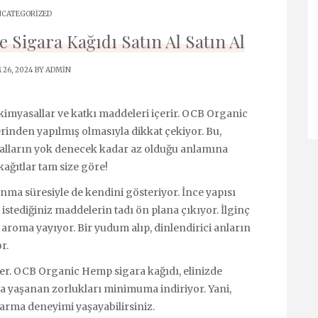
CATEGORIZED
Sigara Kağıdı Satın Al Satın Al
 26, 2024 BY
ADMIN
e kimyasallar ve katkı maddeleri içerir. OCB Organic
inden yapılmış olmasıyla dikkat çekiyor. Bu,
salların yok denecek kadar az olduğu anlamına
kağıtlar tam size göre!
anma süresiyle de kendini gösteriyor. İnce yapısı
istediğiniz maddelerin tadı ön plana çıkıyor. İlginç
r aroma yayıyor. Bir yudum alıp, dinlendirici anların
r.
ter. OCB Organic Hemp sigara kağıdı, elinizde
a yaşanan zorlukları minimuma indiriyor. Yani,
 sarma deneyimi yaşayabilirsiniz.