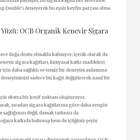
şlarınızla paylaşın, bu sigara kağıdı her seferinde
p Double’ı deneyerek bu eşsiz keyfin parçası olma
i Yüzü: OCB Organik Kenevir Sigara
dece doğa dostu olmakla kalmıyor; içerik olarak da
enevir sigara kağıtları, kimyasal katkı maddeleri
ar için daha sağlıklı ve temiz bir deneyim anlamına
neyiminizi sadece bir kağıt değiştirerek nasıl bir
çin ekstra bir keyif noktası oluşturuyor.
narak, sıradan sigara kağıtlarına göre daha zengin
e sağlığınızı değil, damak tadınızı da
ğaya katkıda bulunup hem de içtiğiniz şeyin
doğaya vereceği zararı düşünmek zorundayız. OCB