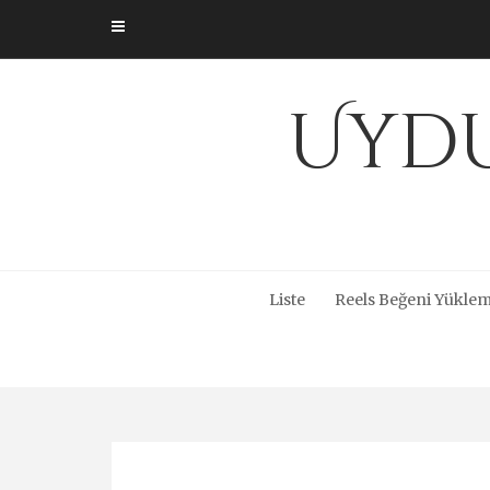
Skip
to
content
Uydu
Liste
Reels Beğeni Yüklem