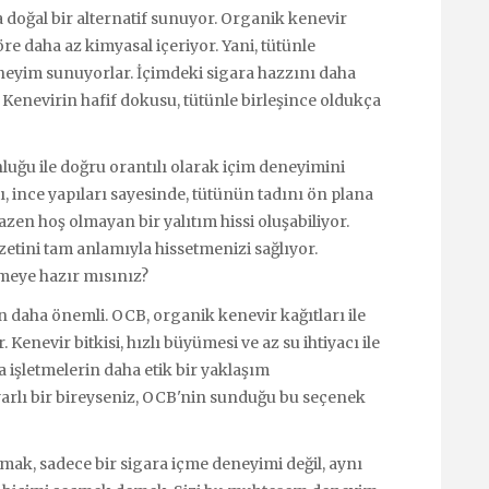
 doğal bir alternatif sunuyor. Organik kenevir
öre daha az kimyasal içeriyor. Yani, tütünle
eneyim sunuyorlar. İçimdeki sigara hazzını daha
 Kenevirin hafif dokusu, tütünle birleşince oldukça
nluğu ile doğru orantılı olarak içim deneyimini
ı, ince yapıları sayesinde, tütünün tadını ön plana
bazen hoş olmayan bir yalıtım hissi oluşabiliyor.
zetini tam anlamıyla hissetmenizi sağlıyor.
meye hazır mısınız?
daha önemli. OCB, organik kenevir kağıtları ile
Kenevir bitkisi, hızlı büyümesi ve az su ihtiyacı ile
a işletmelerin daha etik bir yaklaşım
arlı bir bireyseniz, OCB'nin sunduğu bu seçenek
şmak, sadece bir sigara içme deneyimi değil, aynı