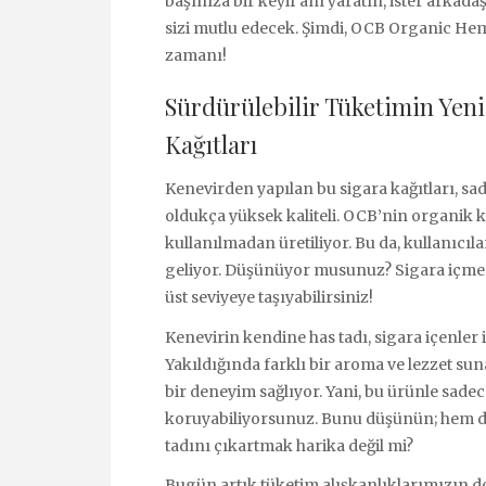
başınıza bir keyif anı yaratın, ister arkada
sizi mutlu edecek. Şimdi, OCB Organic Hem
zamanı!
Sürdürülebilir Tüketimin Yen
Kağıtları
Kenevirden yapılan bu sigara kağıtları, sa
oldukça yüksek kaliteli. OCB’nin organik k
kullanılmadan üretiliyor. Bu da, kullanıcıl
geliyor. Düşünüyor musunuz? Sigara içme de
üst seviyeye taşıyabilirsiniz!
Kenevirin kendine has tadı, sigara içenler i
Yakıldığında farklı bir aroma ve lezzet su
bir deneyim sağlıyor. Yani, bu ürünle sadec
koruyabiliyorsunuz. Bunu düşünün; hem do
tadını çıkartmak harika değil mi?
Bugün artık tüketim alışkanlıklarımızın 