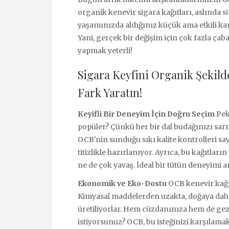
organik kenevir sigara kağıtları, aslında s
yaşamınızda aldığınız küçük ama etkili kar
Yani, gerçek bir değişim için çok fazla ça
yapmak yeterli!
Sigara Keyfini Organik Şekilde
Fark Yaratın!
Keyifli Bir Deneyim İçin Doğru Seçim
Pek
popüler? Çünkü her bir dal budağınızı sarma
OCB'nin sunduğu sıkı kalite kontrolleri sa
titizlikle hazırlanıyor. Ayrıca, bu kağıtl
ne de çok yavaş. İdeal bir tütün deneyimi a
Ekonomik ve Eko-Dostu
OCB kenevir kağıt
Kimyasal maddelerden uzakta, doğaya daha
üretiliyorlar. Hem cüzdanınıza hem de gez
istiyorsunuz? OCB, bu isteğinizi karşılamak 