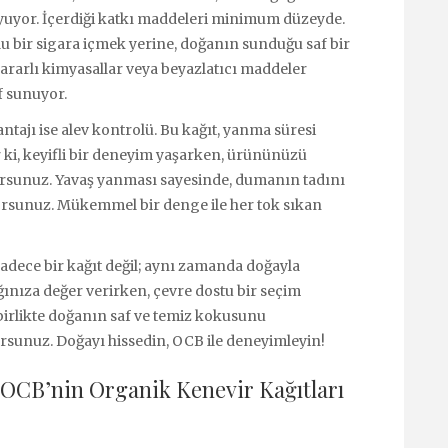
yuyor. İçerdiği katkı maddeleri minimum düzeyde.
u bir sigara içmek yerine, doğanın sunduğu saf bir
ararlı kimyasallar veya beyazlatıcı maddeler
if sunuyor.
ajı ise alev kontrolü. Bu kağıt, yanma süresi
 ki, keyifli bir deneyim yaşarken, ürününüzü
orsunuz. Yavaş yanması sayesinde, dumanın tadını
orsunuz. Mükemmel bir denge ile her tok sıkan
dece bir kağıt değil; aynı zamanda doğayla
ınıza değer verirken, çevre dostu bir seçim
birlikte doğanın saf ve temiz kokusunu
orsunuz. Doğayı hissedin, OCB ile deneyimleyin!
 OCB’nin Organik Kenevir Kağıtları