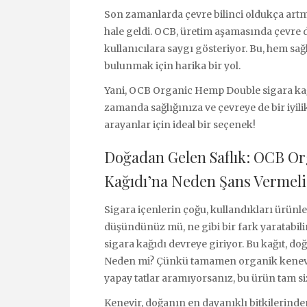
Son zamanlarda çevre bilinci oldukça art
hale geldi. OCB, üretim aşamasında çevre
kullanıcılara saygı gösteriyor. Bu, hem sa
bulunmak için harika bir yol.
Yani, OCB Organic Hemp Double sigara kağı
zamanda sağlığınıza ve çevreye de bir iyi
arayanlar için ideal bir seçenek!
Doğadan Gelen Saflık: OCB O
Kağıdı’na Neden Şans Vermeli
Sigara içenlerin çoğu, kullandıkları ürünl
düşündünüz mü, ne gibi bir fark yaratabi
sigara kağıdı devreye giriyor. Bu kağıt, do
Neden mi? Çünkü tamamen organik kenevir l
yapay tatlar aramıyorsanız, bu ürün tam si
Kenevir, doğanın en dayanıklı bitkilerinden