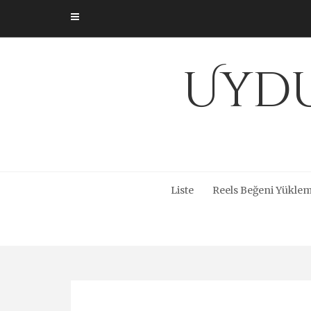
Skip
to
content
Uydu
Liste
Reels Beğeni Yüklem