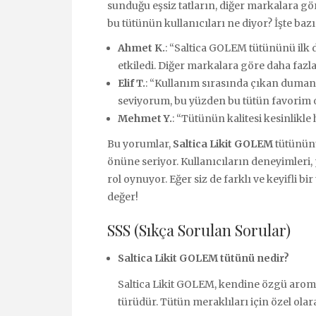
sunduğu eşsiz tatların, diğer markalara gö
bu tütünün kullanıcıları ne diyor? İşte baz
Ahmet K.
: “Saltica GOLEM tütününü ilk
etkiledi. Diğer markalara göre daha fazla 
Elif T.
: “Kullanım sırasında çıkan duman
seviyorum, bu yüzden bu tütün favorim o
Mehmet Y.
: “Tütünün kalitesi kesinlikle 
Bu yorumlar,
Saltica Likit GOLEM
tütünün
önüne seriyor. Kullanıcıların deneyimleri,
rol oynuyor. Eğer siz de farklı ve keyifli 
değer!
SSS (Sıkça Sorulan Sorular)
Saltica Likit GOLEM tütünü nedir?
Saltica Likit GOLEM, kendine özgü aromal
türüdür. Tütün meraklıları için özel olar