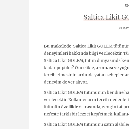
UN
Saltica Likit 
ON MAYI
Bu makalede
, Saltica Likit GOLEM tütünün
deneyimleri hakkında bilgi verilecektir. Tü
Saltica Likit GOLEM, tütün dünyasında kend
kadar popüler? Öncelikle,
aroması
ve
yoğ
tercih etmesinin ardında yatan sebepler ara
deneyim de yer alıyor.
Saltica Likit GOLEM tütününün kendine has
verilecektir. Kullanıcıların tercih nedenler
tütünün
özellikleri
arasında, zengin tat pro
nefeste farklı bir lezzet keşfetmek, kullan
Saltica Likit GOLEM tütününü satın alabile