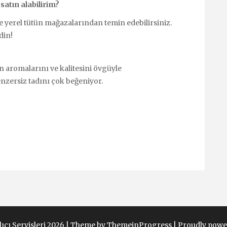
atın alabilirim?
e yerel tütün mağazalarından temin edebilirsiniz.
din!
un aromalarını ve kalitesini övgüyle
nzersiz tadını çok beğeniyor.
ıcı Servisleri 2026 |
Theme by ThemeinProgress
|
Proudly powe