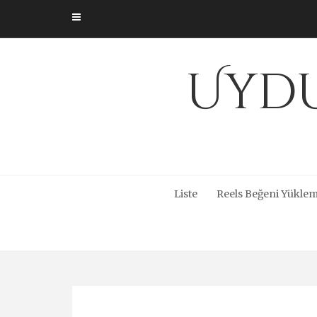
Skip
to
content
Uydu
Liste
Reels Beğeni Yüklem