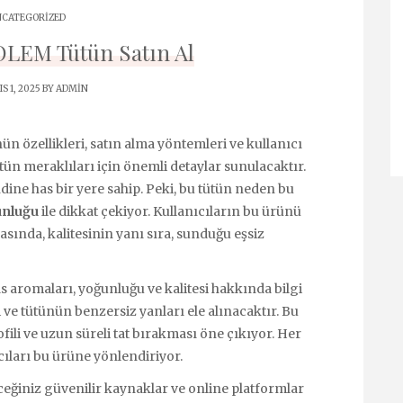
CATEGORIZED
GOLEM Tütün Satın Al
S 1, 2025 BY
ADMIN
ün özellikleri, satın alma yöntemleri ve kullanıcı
tün meraklıları için önemli detaylar sunulacaktır.
ine has bir yere sahip. Peki, bu tütün neden bu
unluğu
ile dikkat çekiyor. Kullanıcıların bu ürünü
sında, kalitesinin yanı sıra, sunduğu eşsiz
 aromaları, yoğunluğu ve kalitesi hakkında bilgi
i ve tütünün benzersiz yanları ele alınacaktır. Bu
fili ve uzun süreli tat bırakması öne çıkıyor. Her
ıcıları bu ürüne yönlendiriyor.
ceğiniz güvenilir kaynaklar ve online platformlar