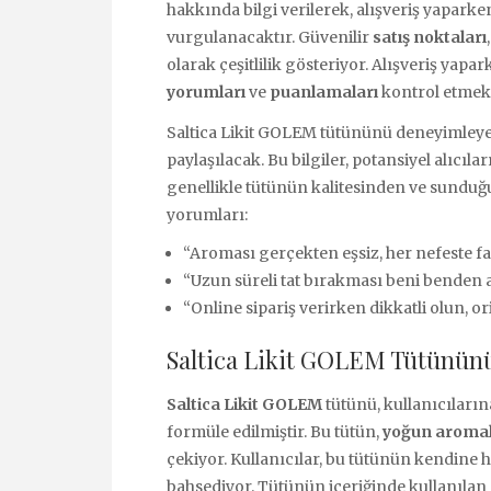
hakkında bilgi verilerek, alışveriş yapark
vurgulanacaktır. Güvenilir
satış noktaları
olarak çeşitlilik gösteriyor. Alışveriş yap
yorumları
ve
puanlamaları
kontrol etmekt
Saltica Likit GOLEM tütününü deneyimleyen 
paylaşılacak. Bu bilgiler, potansiyel alıcıl
genellikle tütünün kalitesinden ve sundu
yorumları:
“Aroması gerçekten eşsiz, her nefeste far
“Uzun süreli tat bırakması beni benden a
“Online sipariş verirken dikkatli olun, o
Saltica Likit GOLEM Tütününü
Saltica Likit GOLEM
tütünü, kullanıcıların
formüle edilmiştir. Bu tütün,
yoğun aromal
çekiyor. Kullanıcılar, bu tütünün kendine h
bahsediyor. Tütünün içeriğinde kullanılan d