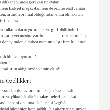
en dikkat edilmesi gereken noktalar
, hem fiziksel mağazalar hem de online platformlar
arken, ürünün orijinal olduğundan emin olmak için
e fayda var.
kullanıcıların yorumları ve geri bildirimleri
arın karar vermesine yardımcı olacaktır. Kullanıcılar,
ğu deneyimden oldukça memnun. İşte bazı kullanıcı
klı bir tat alıyorum!”
lıyor.”
rijinal ürün aldığınızdan emin olun!”
n Özellikleri
a eşsiz bir deneyim sunmak için özel olarak
arı
ve
yüksek kaliteli malzemeleri
ile dikkat
as lezzetini ve duman kalitesini övgüyle
oğal bileşenler, hem sağlıklı bir alternatif sunuyor