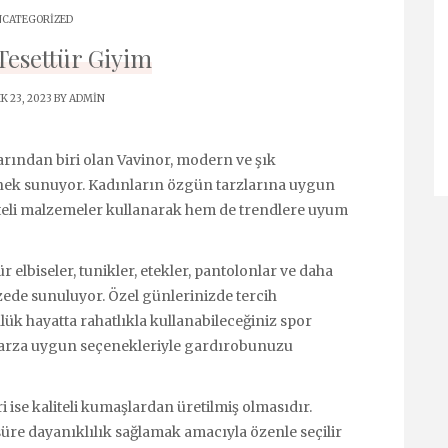
CATEGORIZED
Tesettür Giyim
K 23, 2023 BY
ADMIN
rından biri olan Vavinor, modern ve şık
enek sunuyor. Kadınların özgün tarzlarına uygun
teli malzemeler kullanarak hem de trendlere uyum
 elbiseler, tunikler, etekler, pantolonlar ve daha
azede sunuluyor. Özel günlerinizde tercih
lük hayatta rahatlıkla kullanabileceğiniz spor
r tarza uygun seçenekleriyle gardırobunuzu
ise kaliteli kumaşlardan üretilmiş olmasıdır.
üre dayanıklılık sağlamak amacıyla özenle seçilir