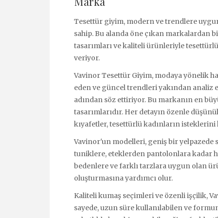
Marka
Tesettür giyim, modern ve trendlere uygu
sahip. Bu alanda öne çıkan markalardan bir
tasarımları ve kaliteli ürünleriyle tesettür
veriyor.
Vavinor Tesettür Giyim, modaya yönelik has
eden ve güncel trendleri yakından analiz 
adından söz ettiriyor. Bu markanın en büyük 
tasarımlarıdır. Her detayın özenle düşünül
kıyafetler, tesettürlü kadınların isteklerin
Vavinor'un modelleri, geniş bir yelpazede su
tuniklere, eteklerden pantolonlara kadar h
bedenlere ve farklı tarzlara uygun olan ürü
oluşturmasına yardımcı olur.
Kaliteli kumaş seçimleri ve özenli işçilik, V
sayede, uzun süre kullanılabilen ve formun