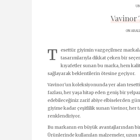
UN
Vavinor 
ON ARALI
T
esettür giyimin vazgeçilmez markala
tasarımlarıyla dikkat çeken bir seç
kıyafetler sunan bu marka, hem kali
sağlayarak beklentilerin ötesine geçiyor.
Vavinor'un koleksiyonunda yer alan tesettür
fazlası, her yaşa hitap eden geniş bir yelp
edebileceğiniz zarif abiye elbiselerden gün
giyime kadar çeşitlilik sunan Vavinor, he
renklendiriyor.
Bu markanın en büyük avantajlarından biri 
Ürünlerinde kullanılan malzemeler, uzun s