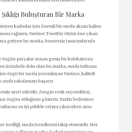
ıyla her kadına kendini özel hissettiriyor.
e Şıklığı Buluşturan Bir Marka
teyen kadınlar için önemli bir moda akımı haline
asına rağmen, Vavinor Tesettür Giyim öne çıkan
raya getiren bu marka, benzersiz tasarımlarıyla
e özgün parçalar sunan geniş bir koleksiyona
eden ürünlerle dolu olan bu marka, moda tutkunu
ine özgü bir tarzla yorumlayan Vavinor, kaliteli
nı anda yakalamayı başarır.
emle ayırt edicidir. Zengin renk seçenekleri,
anın özgün olduğunu gösterir. Farklı bedenlere
atlarını en iyi şekilde ortaya çıkarırken aynı
er özelliği, moda trendlerini takip etmesidir. Her
 uyum sağlayan marka, kadınların tarzına ve