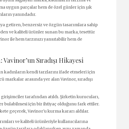
ıma uygun parçalar hem de özel günler için şık
nların yanındadır.
araya getiren, benzersiz ve özgün tasarımlara sahip
den ve kaliteli ürünler sunan bu marka, tesettür
vinor ile hem tarzınızı yansıtabilir hem de
 Vavinor’un Sıradışı Hikayesi
adınların kendi tarzlarını ifade etmeleri için
ü markalar arasında yer alan Vavinor, sıradışı
girişimciler tarafından atıldı. Şirketin kurucuları,
r bulabilmesi için bir ihtiyaç olduğunu fark ettiler.
kete geçerek, Vavinor'u kurma kararı aldılar.
ımları ve kaliteli ürünleriyle kullanıcılarına
mde özgün tarzlara odaklanırken aynı zamanda