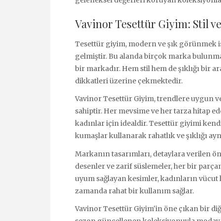
geleneksel değerleri koruyan koleksiyonlar
Vavinor Tesettür Giyim: Stil v
Tesettür giyim, modern ve şık görünmek is
gelmiştir. Bu alanda birçok marka bulunm
bir markadır. Hem stil hem de şıklığı bir a
dikkatleri üzerine çekmektedir.
Vavinor Tesettür Giyim, trendlere uygun v
sahiptir. Her mevsime ve her tarza hitap 
kadınlar için idealdir. Tesettür giyimi kend
kumaşlar kullanarak rahatlık ve şıklığı ay
Markanın tasarımları, detaylara verilen ön
desenler ve zarif süslemeler, her bir parç
uyum sağlayan kesimler, kadınların vücut h
zamanda rahat bir kullanım sağlar.
Vavinor Tesettür Giyim'in öne çıkan bir diğ
sezon güncellenen koleksiyonuyla modaya