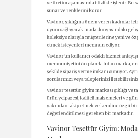
ve üretim aşamasında titizlikle işlenir. Bu
sunar ve renklerini korur.
Vavinor, şıklığına önem veren kadınlar için
uyum sağlayarak moda dünyasındaki gelişm
koleksiyonlarıyla müşterilerine yeni ve ö
etmek isteyenleri memnun ediyor.
Vavinor'un kullanıcı odaklı hizmet anlayış
memnuniyetini ön planda tutan marka, onlin
şekilde sipariş verme imkanı sunuyor. Ayrı
sorularınızı veya taleplerinizi iletebilirsiniz
Vavinor tesettür giyim markası şıklığı ve ta
ürün yelpazesi, kaliteli malzemeleri ve gü
yakından takip etmek ve kendine özgü bir t
değerlendirilmesi gereken bir markadır.
Vavinor Tesettür Giyim: Moda