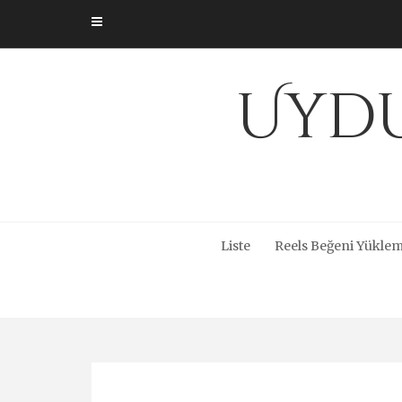
Skip
to
content
Uydu
Liste
Reels Beğeni Yüklem