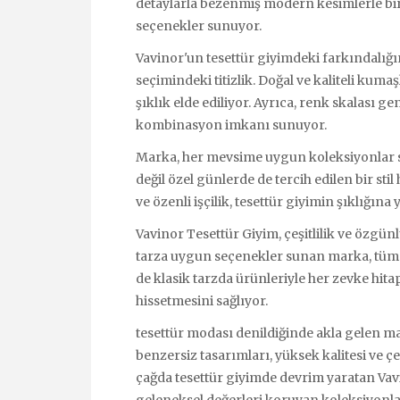
detaylarla bezenmiş modern kesimlerle bir 
seçenekler sunuyor.
Vavinor'un tesettür giyimdeki farkındalığı
seçimindeki titizlik. Doğal ve kaliteli kum
şıklık elde ediliyor. Ayrıca, renk skalası ge
kombinasyon imkanı sunuyor.
Marka, her mevsime uygun koleksiyonlar s
değil özel günlerde de tercih edilen bir stil
ve özenli işçilik, tesettür giyimin şıklığına 
Vavinor Tesettür Giyim, çeşitlilik ve özgü
tarza uygun seçenekler sunan marka, tüm
de klasik tarzda ürünleriyle her zevke hita
hissetmesini sağlıyor.
tesettür modası denildiğinde akla gelen ma
benzersiz tasarımları, yüksek kalitesi ve ç
çağda tesettür giyimde devrim yaratan Vav