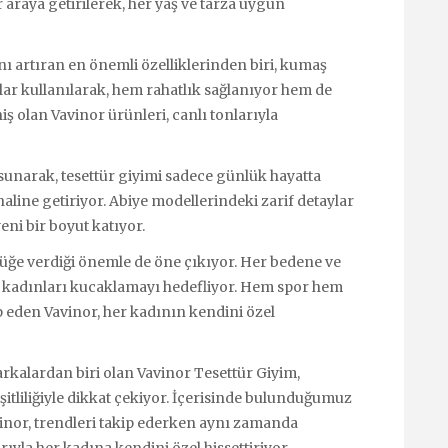
araya getirilerek, her yaş ve tarza uygun
nı artıran en önemli özelliklerinden biri, kumaş
aşlar kullanılarak, hem rahatlık sağlanıyor hem de
niş olan Vavinor ürünleri, canlı tonlarıyla
unarak, tesettür giyimi sadece günlük hayatta
 haline getiriyor. Abiye modellerindeki zarif detaylar
yeni bir boyut katıyor.
nlüğe verdiği önemle de öne çıkıyor. Her bedene ve
 kadınları kucaklamayı hedefliyor. Hem spor hem
p eden Vavinor, her kadının kendini özel
rkalardan biri olan Vavinor Tesettür Giyim,
eşitliliğiyle dikkat çekiyor. İçerisinde bulunduğumuz
inor, trendleri takip ederken aynı zamanda