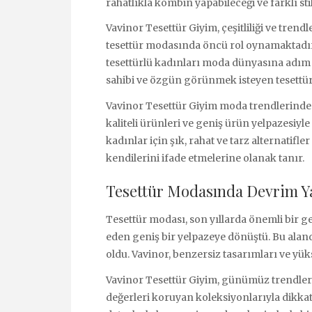
rahatlıkla kombin yapabileceği ve farklı sti
Vavinor Tesettür Giyim, çeşitliliği ve tre
tesettür modasında öncü rol oynamaktadır. 
tesettürlü kadınları moda dünyasına adım a
sahibi ve özgün görünmek isteyen tesettür
Vavinor Tesettür Giyim moda trendlerinde
kaliteli ürünleri ve geniş ürün yelpazesiyle
kadınlar için şık, rahat ve tarz alternatif
kendilerini ifade etmelerine olanak tanır.
Tesettür Modasında Devrim Ya
Tesettür modası, son yıllarda önemli bir ge
eden geniş bir yelpazeye dönüştü. Bu alan
oldu. Vavinor, benzersiz tasarımları ve yük
Vavinor Tesettür Giyim, günümüz trendler
değerleri koruyan koleksiyonlarıyla dikka