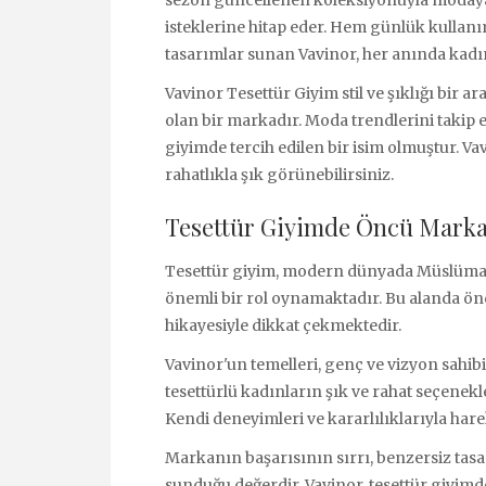
isteklerine hitap eder. Hem günlük kullan
tasarımlar sunan Vavinor, her anında kadı
Vavinor Tesettür Giyim stil ve şıklığı bir 
olan bir markadır. Moda trendlerini takip e
giyimde tercih edilen bir isim olmuştur. Va
rahatlıkla şık görünebilirsiniz.
Tesettür Giyimde Öncü Marka:
Tesettür giyim, modern dünyada Müslüman k
önemli bir rol oynamaktadır. Bu alanda önc
hikayesiyle dikkat çekmektedir.
Vavinor'un temelleri, genç ve vizyon sahibi 
tesettürlü kadınların şık ve rahat seçenekle
Kendi deneyimleri ve kararlılıklarıyla hare
Markanın başarısının sırrı, benzersiz tasar
sunduğu değerdir. Vavinor, tesettür giyi