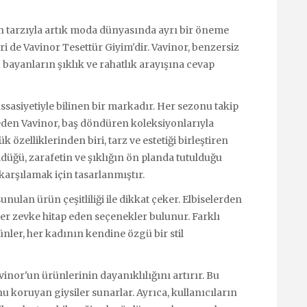
n tarzıyla artık moda dünyasında ayrı bir öneme
i de Vavinor Tesettür Giyim'dir. Vavinor, benzersiz
lü bayanların şıklık ve rahatlık arayışına cevap
sasiyetiyle bilinen bir markadır. Her sezonu takip
eden Vavinor, baş döndüren koleksiyonlarıyla
özelliklerinden biri, tarz ve estetiği birleştiren
düğü, zarafetin ve şıklığın ön planda tutulduğu
i karşılamak için tasarlanmıştır.
nulan ürün çeşitliliği ile dikkat çeker. Elbiselerden
er zevke hitap eden seçenekler bulunur. Farklı
nler, her kadının kendine özgü bir stil
avinor'un ürünlerinin dayanıklılığını artırır. Bu
u koruyan giysiler sunarlar. Ayrıca, kullanıcıların