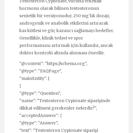
Testosteron Cypionate, vücutta erkeklik
hormonu olarak bilinen testosteronun
sentetik bir versiyonudur. 250 mg’lık dozajı,
androgenik ve anabolik etkilerini artırarak
kas kütlesi ve güç kazancı sağlamayı hedefler.
Genellikle, klinik tedavi ve spor
performansını artırmak için kullanılır, ancak
doktor kontrolü altında alınması önerilir.
“@context”: “https://schema.org”,
“@type”: “FAQPage”,
“mainEntity”: [
{
“@type”: “Question”,
“name”: “Testosteron Cypionate siparişinde
dikkat edilmesi gerekenler nelerdir?”,
“acceptedAnswer”: {
“@type”: “Answer”,
“text”: “Testosteron Cypionate siparişi