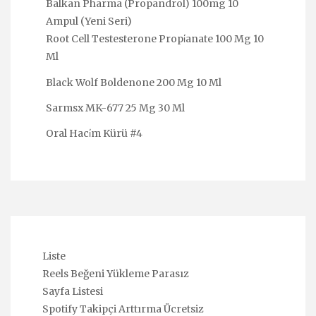
Balkan Pharma (Propandrol) 100mg 10
Ampul (Yeni Seri)
Root Cell Testesterone Propi̇anate 100 Mg 10
Ml
Black Wolf Boldenone 200 Mg 10 Ml
Sarmsx MK-677 25 Mg 30 Ml
Oral Haci̇m Kürü #4
Liste
Reels Beğeni Yükleme Parasız
Sayfa Listesi
Spotify Takipçi Arttırma Ücretsiz