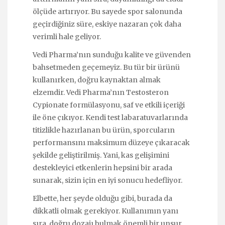
ölçüde artırıyor. Bu sayede spor salonunda
geçirdiğiniz süre, eskiye nazaran çok daha
verimli hale geliyor.
Vedi Pharma’nın sunduğu kalite ve güvenden
bahsetmeden geçemeyiz. Bu tür bir ürünü
kullanırken, doğru kaynaktan almak
elzemdir. Vedi Pharma’nın Testosteron
Cypionate formülasyonu, saf ve etkili içeriği
ile öne çıkıyor. Kendi test labaratuvarlarında
titizlikle hazırlanan bu ürün, sporcuların
performansını maksimum düzeye çıkaracak
şekilde geliştirilmiş. Yani, kas gelişimini
destekleyici etkenlerin hepsini bir arada
sunarak, sizin için en iyi sonucu hedefliyor.
Elbette, her şeyde olduğu gibi, burada da
dikkatli olmak gerekiyor. Kullanımın yanı
sıra, doğru dozajı bulmak önemli bir unsur.