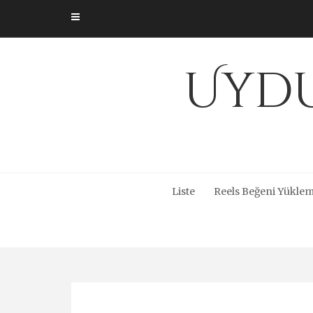
Skip
to
content
Uydu
Liste
Reels Beğeni Yüklem