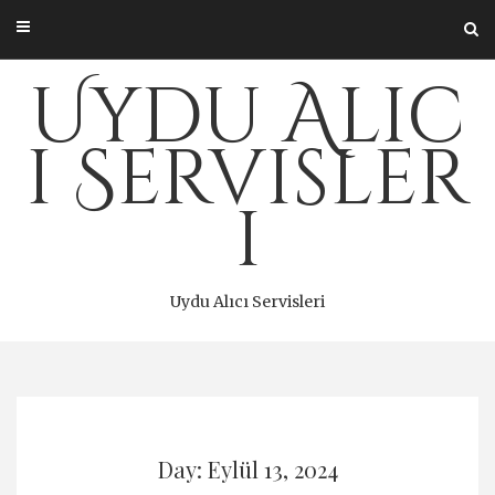
Skip
to
content
Uydu Alıc
ı Servisler
i
Uydu Alıcı Servisleri
Day: Eylül 13, 2024