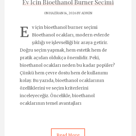
Ev İcin Bioethanol Burner Secimi
ON HAZIRAN 14, 2026 BY
ADMIN
E
v için bioethanol burner seçimi
Bioethanol ocakları, modern evlerde
şıklığı ve işlevselliği bir araya getirir.
Doğru seçim yapmak, hem estetik hem de
pratik açıdan oldukça önemlidir. Peki,
bioethanol ocakları neden bu kadar popüler?
Çünkü hem çevre dostu hem de kullanımı
kolay. Bu yazıda, bioethanol ocaklarının
özelliklerini ve seçim kriterlerini
inceleyeceğiz. Öncelikle, bioethanol
ocaklarının temel avantajları
Read More