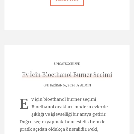
UNCATEGORIZED
Ev İcin Bioethanol Burner Secimi
ON HAZIRAN 14, 2026 BY
ADMIN
E
v için bioethanol burner seçimi
Bioethanol ocakları, modern evlerde
şıklığı ve işlevselliği bir araya getirir.
Doğru seçim yapmak, hem estetik hem de
pratik açıdan oldukça önemlidir. Peki,